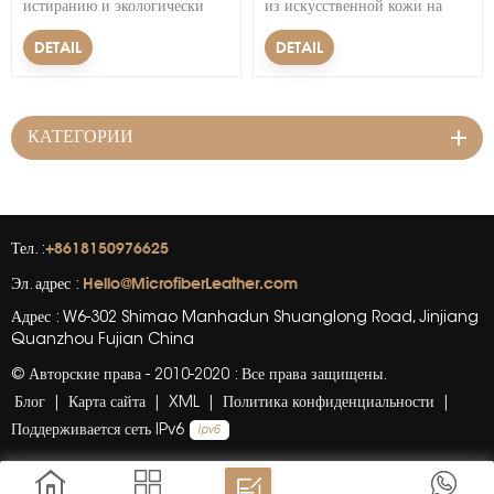
истиранию и экологически
из искусственной кожи на
чистый вариант обивки
биологической основе
DETAIL
DETAIL
вашего автомобиля? Не
являются прочной и
ищите ничего, кроме
экологически чистой
искусственной кожи на
альтернативой традиционной
биологической основе!
коже.
КАТЕГОРИИ
+8618150976625
Тел. :
Hello@MicrofiberLeather.com
Эл. адрес :
Адрес : W6-302 Shimao Manhadun Shuanglong Road, Jinjiang
Quanzhou Fujian China
© Авторские права - 2010-2020 : Все права защищены.
Блог
|
Карта сайта
|
XML
|
Политика конфиденциальности
|
Поддерживается сеть IPv6