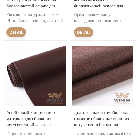
биологической основе для
биологической основе для
салона автомобиля
обивки автомобиля
Роскошная натуральная кожа
Представляем нашу
PU на биооснове – идеальный
последнюю инновацию в
материал для салона
автомобильной обивке —
DETAIL
DETAIL
автомобиля. Он предлагает
устойчивую к царапинам
роскошный внешний вид и
веганскую кожу на
при этом является
биологической основе! Этот
экологически чистым. Этот
экологически чистый и
тип кожи изготавливается из
безопасный для животных
возобновляемых ресурсов,
материал предлагает такой же
таких как растительные
роскошный вид и
материалы, что делает его
долговечность, как и
экологически безопасным
традиционная кожа, но с
выбором.&nbsp;&nbsp;
дополнительными
преимуществами.
Устойчивый к истиранию
Долговечные автомобильные
материал для обивки из
кожаные обивочные ткани из
искусственной кожи на
искусственной кожи на
биологической основе для
биологической основе
Ищете устойчивый к
Ткани для обивки автомобиля
автомобилей