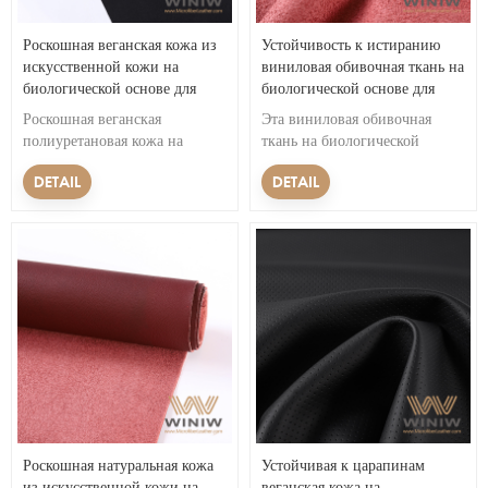
Роскошная веганская кожа из
Устойчивость к истиранию
искусственной кожи на
виниловая обивочная ткань на
биологической основе для
биологической основе для
автомобильной кожи
автомобилей
Роскошная веганская
Эта виниловая обивочная
полиуретановая кожа на
ткань на биологической
биологической основе —
основе — идеальный выбор
DETAIL
DETAIL
прекрасный пример того, как
для салона автомобиля. Он
технологии и экологичность
обеспечивает превосходную
могут работать вместе.
стойкость к истиранию,
Благодаря своему красивому
обеспечивая долговечность и
внешнему виду и высокому
долговечность изделия.
качеству этот материал
&nbsp;
является отличным выбором
для автомобильной
промышленности.
Роскошная натуральная кожа
Устойчивая к царапинам
из искусственной кожи на
веганская кожа на