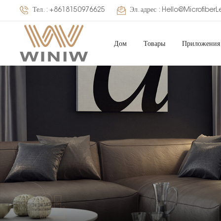
Тел. :
+8618150976625
Эл. адрес :
Hello@Microfiber
Дом
Товары
Приложения