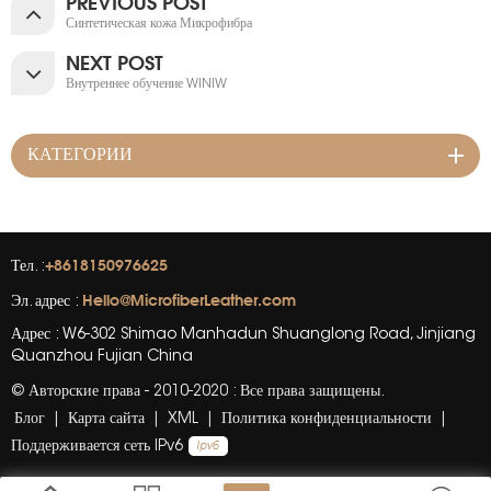
PREVIOUS POST
Синтетическая кожа Микрофибра
NEXT POST
Внутреннее обучение WINIW
КАТЕГОРИИ
+8618150976625
Тел. :
Hello@MicrofiberLeather.com
Эл. адрес :
Адрес : W6-302 Shimao Manhadun Shuanglong Road, Jinjiang
Quanzhou Fujian China
© Авторские права - 2010-2020 : Все права защищены.
Блог
|
Карта сайта
|
XML
|
Политика конфиденциальности
|
Поддерживается сеть IPv6